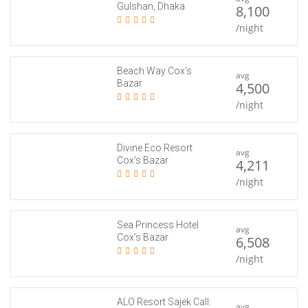
Gulshan, Dhaka
8,100
/night
Beach Way Cox’s
avg
Bazar
4,500
/night
Divine Eco Resort
avg
Cox’s Bazar
4,211
/night
Sea Princess Hotel
avg
Cox’s Bazar
6,508
/night
ALO Resort Sajek Call:
avg