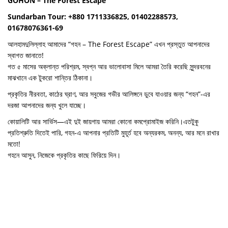
GOHON – The Forest Escape
Sundarban Tour: +880 1711336825, 01402288573,
01678076361-69
আলহামদুলিল্লাহ আমাদের “গহন – The Forest Escape” এখন প্রস্তুত আপনাদের
স্বাগত জানাতে!
গত ৫ মাসের অক্লান্ত পরিশ্রম, স্বপ্ন আর ভালোবাসা মিলে আমরা তৈরি করেছি সুন্দরবনের
মাঝখানে এক টুকরো শান্তির ঠিকানা।
প্রকৃতির নীরবতা, কাঠের ঘ্রাণ, আর সবুজের গভীর আলিঙ্গনে ডুবে যাওয়ার জন্য “গহন”-এর
দরজা আপনাদের জন্য খুলে যাচ্ছে।
কোয়ালিটি আর সার্ভিস—এই দুই জায়গায় আমরা কোনো কমপ্রোমাইজ করিনি।এতটুকু
প্রতিশ্রুতি দিতেই পারি, গহন-এ আপনার প্রতিটি মুহূর্ত হবে অন্যরকম, অনন্য, আর মনে রাখার
মতো!
গহনে আসুন, নিজেকে প্রকৃতির কাছে ফিরিয়ে দিন।