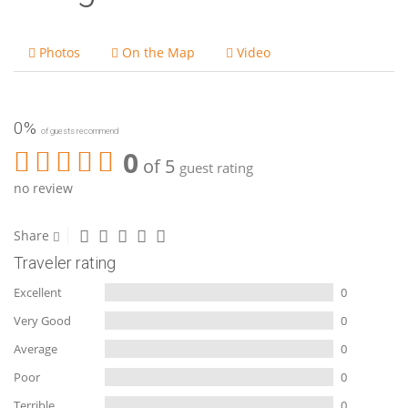
Photos
On the Map
Video
0%
of guests recommend
0
of 5
guest rating
no review
Share
Traveler rating
Excellent
0
Very Good
0
Average
0
Poor
0
Terrible
0