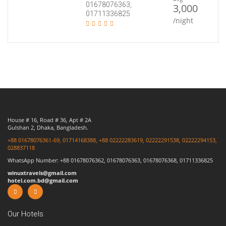
01678076363,
3,000
01711336825
/night
House # 16, Road # 36, Apt # 2A
Gulshan 2, Dhaka, Bangladesh.
+88 01678076361-69, 01714168388, +88 02222283619, 02222291538, 02222294153,
028837118
WhatsApp Number: +88 01678076362, 01678076363, 01678076368, 01711336825
winuxtravels@gmail.com
hotel.com.bd@gmail.com
Our Hotels