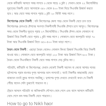
থেকে কটিয়াদি আসতে সময় লাগবে ৩ থেকে সাড়ে ৩ ঘন্টা। সেখান থেকে ২২ কিলোমিটার
দূরত্বের নিকলী যেতে আপনাকে ৩৫০ থেকে ৪০০ টাকা দিয়ে সিএনজি রিজার্ভ করতে
হবে। আর যেতে সময় লাগবে প্রায় ১ ঘন্টা ২০ মিনিট সময় লাগে।
কিশোরগঞ্জ থেকে নিকলী
: যদি কিশোরগঞ্জ জেলা শহর থেকে নিকলী যেতে চান তবে
কিশোরগঞ্জ রেলওয়ে ষ্টেশনের সংলগ্ন নিকলীগামী সিএনজি ষ্টেশনে চলে আসুন। কিশোরগঞ্জ
সদর থেকে নিকলীর দূরত্ব প্রায় ২৭ কিলোমিটার। সিএনজি ষ্টেশন থেকে লোকালে বা
রিজার্ভ নিয়ে নিকলী যেতে প্রায় ১ ঘন্টা সময় লাগে। লোকালে যেতে জনপ্রতি ভাড়া ৭০
টাকা আর সিএনজি রিজার্ভ নিতে ৩৫০-৪০০ টাকা ভাড়া লাগে।
ভৈরব থেকে নিকলী
: এছাড়া ভৈরব থেকেও লোকাল কিংবা রিজার্ভ সিএনজি নিয়ে নিকলী
যাওয়া যায়। লোকালে যেতে জনপ্রতি ভাড়া ১২০ টাকা আর রিজার্ভ নিলে ৬০০ টাকা।
ভৈরব থেকে সিএনজিতে নিকলী যেতে সময় লাগবে দেড় ঘন্টার মত।
গচিহাটা, কটিয়াদি বা কিশোরগঞ্জ; যেখান থেকেই নিকলী আসেন না কেনো আসার পথের
দুইপাশের গ্রাম বাংলার দৃশ্য আপনার ভাল লাগবেই। যতই নিকলীর কাছাকাছি যেতে
থাকবেন ততই সুন্দর লাগবে সবকিছু। দুপাশের দৃশ্য দেখতে দেখতেই কখন যে নিকলী
পৌঁছে যাবেন সেটা বুঝতেই পারবেন না।
ট্রেনে আসলে গচিহাটা বা মানিকখালি স্টেশনে নেমে গেলে এবং বাসে আসলে কটিয়াদি
নেমে গেলে কম সময় নিকলী যেতে পারবেন।
How to go to Nikli haor