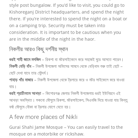
style post bungalow.
If you’d like to visit, you could go to
Kishoreganj District headquarters, and spend the night
there.
If you’re interested to spend the night on a boat or
on a camping trip.
Security must be taken into
consideration.
It is important to be cautious when you
are in the middle of the night in the haor.
নিকলীর আরও কিছু দর্শনীয় স্থান
গুরই শাহী জামে মসজিদ
– রিকশা বা মটরসাইকেলে করে সহজেই ঘুরে আসতে পারেন।
নিকলী বেড়ি বাঁধ
– নিকলী উপজেলা অফিসের সামনে থেকে বেড়িবাদ শুরু তাই হেটে –
হেটে দেখা যাবে তার সৌন্দর্য।
পাহাড় খাঁর মাজার
– নিকলী উপজেলা থেকে ট্রলারে করে ও মটর সাইকেলে করে যাওয়া
যায়।
গুরই প্রাচীনতম আখড়া
– কিশোরগঞ্জ জেলার নিকলী উপজেলায় গুরই ইউনিয়নে এই
আখড়া অবস্থিত। শুকনো মৌসুমে রিকসা, মটরসাইকেল, সিএনজি দিয়ে যাওয়া যায় কিন্তু
বর্ষা মৌসুমে নৌকা বা ট্রলার যোগে যেতে হয়।
A few more places of Nikli
Gurai Shahi Jame Mosque – You can easily travel to the
mosque on a motorbike or rickshaw.