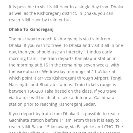
It is possible to visit Nikli Haor in a single day from Dhaka
as well as the Kishoreganj district.
In Dhaka, you can
reach Nikli Haor by train or bus.
Dhaka To
Kishoreganj
The best way to reach Kishoreganj is via train from
Dhaka. If you wish to travel to Dhaka and visit it all in one
day, then you should use an intercity 11 Indus early
morning train.
The train departs Kamalapur station in
the morning at 8.15 in the remaining seven weeks, with
the exception of Wednesday mornings at 11 o’clock at
which point it arrives Kishoreganj through Airport, Tongi,
Narsingdi, and Bhairab stations.
Train tickets range is
between 150-200 Taka based on the class.
If you travel
via train, it will be ideal to take a detour at Gachihata
station prior to reaching Kishoreganj Sadar.
If you depart by train from Dhaka it is possible to reach
Gachihata station before 11 am.
From there it is easy to
reach Nikli Bazar, 15 km away, via Easybike and CNG.
The