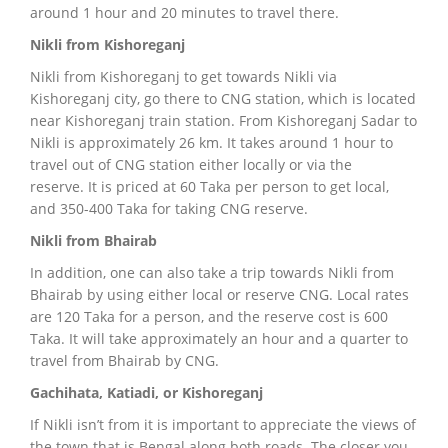
around 1 hour and 20 minutes to travel there.
Nikli from Kishoreganj
Nikli from Kishoreganj to get towards Nikli via
Kishoreganj city, go there to CNG station, which is located
near Kishoreganj train station.
From Kishoreganj Sadar to
Nikli is approximately 26 km.
It takes around 1 hour to
travel out of CNG station either locally or via the
reserve.
It is priced at 60 Taka per person to get local,
and 350-400 Taka for taking CNG reserve.
Nikli from Bhairab
In addition, one can also take a trip towards Nikli from
Bhairab by using either local or reserve CNG.
Local rates
are 120 Taka for a person, and the reserve cost is 600
Taka.
It will take approximately an hour and a quarter to
travel from Bhairab by CNG.
Gachihata, Katiadi, or Kishoreganj
If Nikli isn’t from it is important to appreciate the views of
the town that is Bengal along both roads.
The closer you