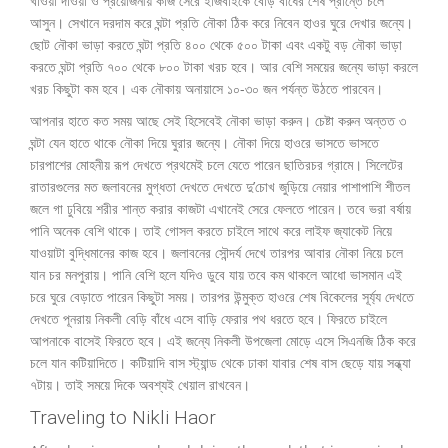
খাওয়া দাওয়া ও প্রয়োজনীয় কাজ সেরে ইজিবাইকে বেড়ি বাঁধের শেষ প্রান্তে চলে
আসুন। সেখানে দরদাম করে ঘন্টা প্রতি নৌকা ঠিক করে নিবেন হাওর ঘুরে দেখার জন্যে।
ছোট নৌকা ভাড়া করতে ঘন্টা প্রতি ৪০০ থেকে ৫০০ টাকা এবং একটু বড় নৌকা ভাড়া
করতে ঘন্টা প্রতি ৭০০ থেকে ৮০০ টাকা খরচ হবে। আর বেশি সময়ের জন্যে ভাড়া করলে
খরচ কিছুটা কম হবে। এক নৌকায় অনায়াসে ১০-৩০ জন পর্যন্ত উঠতে পারবেন।
আপনার হাতে কত সময় আছে সেই হিসেবেই নৌকা ভাড়া করুন। চেষ্টা করুন অন্তত ৩
ঘন্টা যেন হাতে থাকে নৌকা দিয়ে ঘুরার জন্যে। নৌকা দিয়ে হাওরে ভাসতে ভাসতে
চারপাশের মোহনীয় রূপ দেখতে প্রথমেই চলে যেতে পারেন ছাতিরচর গ্রামে। সিলেটের
রাতারগুলের মত জলাবনের মুগ্ধতা দেখতে দেখতে দু’চোখ জুড়িয়ে নেয়ার পাশাপাশি শীতল
জলে গা ঢুবিয়ে শরীর শান্ত করার কাজটা এখানেই সেরে ফেলতে পারেন। তবে ভরা বর্ষায়
পানি অনেক বেশি থাকে। তাই গোসল করতে চাইলে সাথে করে লাইফ জ্যাকেট নিয়ে
যাওয়াটা বুদ্ধিমানের কাজ হবে। জলাবনের সৌন্দর্য দেখে তারপর আবার নৌকা নিয়ে চলে
যান চর মনপুরায়। পানি বেশি হলে যদিও ডুবে যায় তবে কম থাকলে আধো ভাসমান এই
চরে ঘুরে বেড়াতে পারেন কিছুটা সময়। তারপর উন্মুক্ত হাওরে শেষ বিকেলের সূর্য্য দেখতে
দেখতে পূনরায় নিকলী বেড়ি বাঁধে এসে বাড়ি ফেরার পথ ধরতে হবে। ফিরতে চাইলে
আপনাকে বাসেই ফিরতে হবে। এই জন্যে নিকলী উপজেলা মোড়ে এসে সিএনজি ঠিক করে
চলে যান কটিয়াদিতে। কটিয়াদি বাস স্ট্যান্ড থেকে ঢাকা যাবার শেষ বাস ছেড়ে যায় সন্ধ্যা
৭টায়। তাই সময়ে দিকে অবশ্যই খেয়াল রাখবেন।
Traveling to Nikli Haor