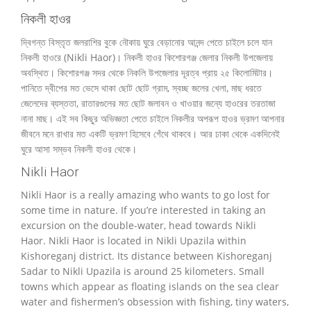
নিকলী হাওর
দ্বিগন্ত বিস্তৃত জলরাশির বুকে নৌকায় ঘুরে বেড়ানোর আনন্দ পেতে চাইলে চলে যান
নিকলী হাওরে (Nikli Haor)। নিকলী হাওর কিশোরগঞ্জ জেলার নিকলী উপজেলায়
অবস্থিত। কিশোরগঞ্জ সদর থেকে নিকলি উপজেলার দূরত্ব প্রায় ২৫ কিলোমিটার।
পানিতে দ্বীপের মত ভেসে থাকা ছোট ছোট গ্রাম, স্বচ্ছ জলের খেলা, মাছ ধরতে
জেলেদের ব্যস্ততা, রাতারগুলের মত ছোট জলাবন ও খাওয়ার জন্যে হাওরের তরতাজা
নানা মাছ। এই সব কিছুর অভিজ্ঞতা পেতে চাইলে নিকলীর অপরূপ হাওর ভ্রমণ আপনার
জীবনে মনে রাখার মত একটি ভ্রমণ হিসেবে গেঁথে থাকবে। আর ঢাকা থেকে একদিনেই
ঘুরে আসা সম্ভব নিকলী হাওর থেকে।
Nikli Haor
Nikli Haor is a really amazing who wants to go lost for
some time in nature. If you’re interested in taking an
excursion on the double-water, head towards Nikli
Haor.
Nikli Haor is located in Nikli Upazila within
Kishoreganj district.
Its distance between Kishoreganj
Sadar to Nikli Upazila is around 25 kilometers.
Small
towns which appear as floating islands on the sea clear
water and fishermen’s obsession with fishing, tiny waters,