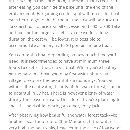
After having a meal and doing the work that is required
after eating, you can ride the bike until the end of the
embankment.
Bargaining on the spot will repair the boat
each hour to go to the harbour.
The cost will be 400-500
Taka an hour to hire a smaller vessel and 600 to 700 Taka
an hour for the larger vessel.
If you lease for a longer
duration, the cost will be lower.
It is possible to
accommodate as many as 10-30 persons in one boat.
You can rent a boat depending on how much time you’ll
need.
It is recommended to have at minimum three
hours to explore the area via boat.
When you’re floating
on the haor in a boat, you may first visit Chhatirchar
village to explore the beautiful surroundings.
You can
witness the captivating beauty of the water forest, similar
to Ratargul in Sylhet.
There is however plenty of water
during the season of rain.
Therefore, if you’re planning to
soak it is advisable to bring an emergency jacket.
After observing how beautiful the water forest taek==ke
another boat for a trip to Char Monpura.
If the water is
very high the boat sinks, however in the case of low water