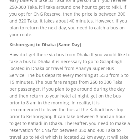
easy bike
will take 35 Taka for a person or if you reserve
250-300 Taka, it’ll take around one hour to get to Nikli.
If
you opt for CNG Reserve, then the price is between 300
and 320 Taka. It takes about 40 minutes.
However, if you
plan to return the next day, you need to catch a bus on
your route.
Kishoreganj to Dhaka (Same Day)
How do I get there via bus from Dhaka If you would like to
take a bus to Dhaka it is necessary to go to Golapbagh
located in Dhaka or travel from Ananya Super Bus
Service.
The bus departs every morning at 5:30 from 5 to
15 minutes.
The bus fare ranges from 260 to 300 Taka
per passenger.
If you plan to go around during the day
and then return to your hotel at night, get on the bus
prior to 8 am in the morning.
In reality, it is
recommended to leave the bus at the Katiadi bus stop
prior to Kishoreganj.
It can take between 3 and an hour
to get to Katiadi in Dhaka.
Thereafter, you need to make a
reservation for CNG for between 350 and 400 Taka to
travel up to Nikli which is located 22 km away.
It will take