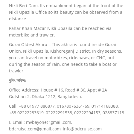
Nikli Beri Dam. Its embankment began at the front of the
Nikli Upazila Office so its beauty can be observed from a
distance.
Pahar Khan Mazar Nikli Upazila can be reached via
motorbike and trawler.
Gurai Oldest Akhra – This akhra is found inside Gurai
Union, Nikli Upazila, Kishoreganj District.
In dry seasons,
you can travel on motorbikes, rickshaws, or CNG, but
during the season of rain, one needs to take a boat or
trawler.
বুকিং অফিসঃ
Office Address: House # 16, Road # 36, Appt # 2A
Gulshan-2, Dhaka-1212, Bangladesh.
Call: +88 01977 886877, 01678076361-69, 01714168388,
+88 02222283619, 02222291538, 02222294153, 028837118
Email: mvbayone@gmail.com,
bdcruise.com@gmail.com, info@bdcruise.com