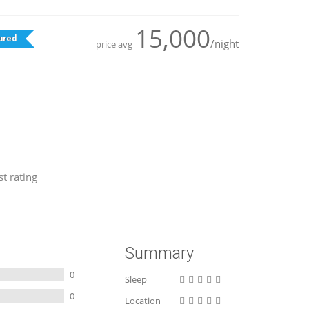
15,000
ured
/night
price avg
t rating
Summary
0
Sleep
0
Location