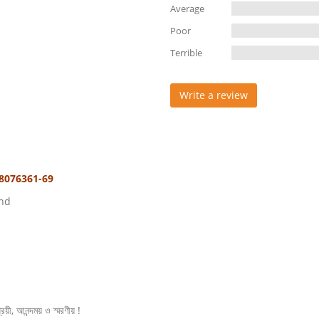
Average
Poor
Terrible
Write a review
78076361-69
and
য়ী, আনন্দময় ও স্মরণীয় !