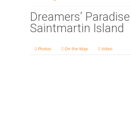
Dreamers’ Paradise
Saintmartin Island
Photos
On the Map
Video