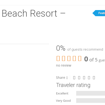
 Beach Resort –
Feat
0%
of guests recommend
0
of 5
gues
no review
Share
Traveler rating
Excellent
Very Good