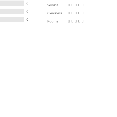
0
Service
0
Clearness
0
Rooms