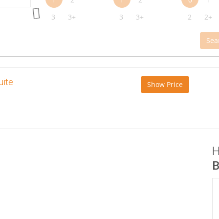
3
3+
3
3+
2
2+
Sea
ite
Show Price
H
B