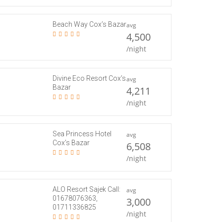
Beach Way Cox’s Bazar
avg
4,500
/night
Divine Eco Resort Cox’s
avg
Bazar
4,211
/night
Sea Princess Hotel
avg
Cox’s Bazar
6,508
/night
ALO Resort Sajek Call:
avg
01678076363,
3,000
01711336825
/night