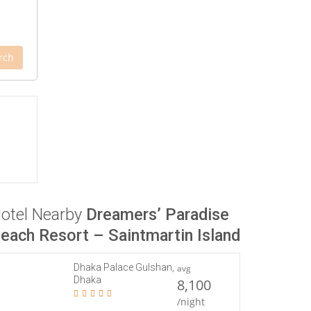
rch
otel Nearby
Dreamers’ Paradise
each Resort – Saintmartin Island
Dhaka Palace Gulshan,
avg
Dhaka
8,100
/night