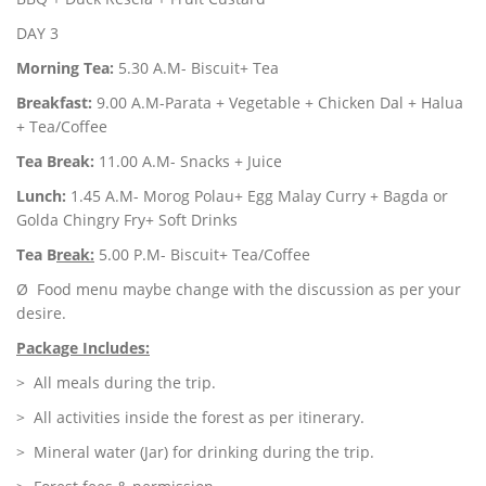
DAY 3
Morning Tea:
5.30 A.M- Biscuit+ Tea
Breakfast:
9.00 A.M-Parata + Vegetable + Chicken Dal + Halua
+ Tea/Coffee
Tea Break:
11.00 A.M- Snacks + Juice
Lunch:
1.45 A.M- Morog Polau+ Egg Malay Curry + Bagda or
Golda Chingry Fry+ Soft Drinks
Tea B
reak:
5.00 P.M- Biscuit+ Tea/Coffee
Ø Food menu maybe change with the discussion as per your
desire.
Package Includes:
> All meals during the trip.
> All activities inside the forest as per itinerary.
> Mineral water (Jar) for drinking during the trip.