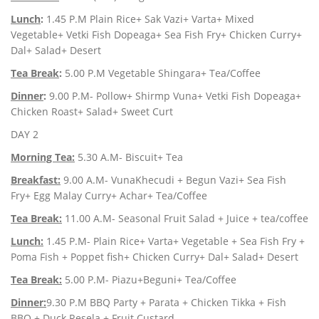
Lunch
:
1.45 P.M Plain Rice+ Sak Vazi+ Varta+ Mixed
Vegetable+ Vetki Fish Dopeaga+ Sea Fish Fry+ Chicken
Curry+
Dal+ Salad+ Desert
Tea Break
:
5.00 P.M Vegetable Shingara+ Tea/Coffee
Dinner
:
9.00 P.M- Pollow+ Shirmp Vuna+ Vetki Fish Dopeaga+
Chicken Roast+ Salad+ Sweet Curt
DAY 2
Morning Tea:
5.30 A.M- Biscuit+ Tea
Breakfast:
9.00 A.M- VunaKhecudi + Begun Vazi+ Sea Fish
Fry+ Egg Malay Curry+ Achar+ Tea/Coffee
Tea Break:
11.00 A.M- Seasonal Fruit Salad + Juice + tea/coffee
Lunch:
1.45 P.M- Plain Rice+ Varta+ Vegetable + Sea Fish Fry +
Poma Fish + Poppet fish+ Chicken Curry+
Dal+ Salad+ Desert
Tea Break:
5.00 P.M- Piazu+Beguni+ Tea/Coffee
Dinner:
9.30 P.M BBQ Party + Parata + Chicken Tikka + Fish
BBQ + Duck Resela + Fruit Custard