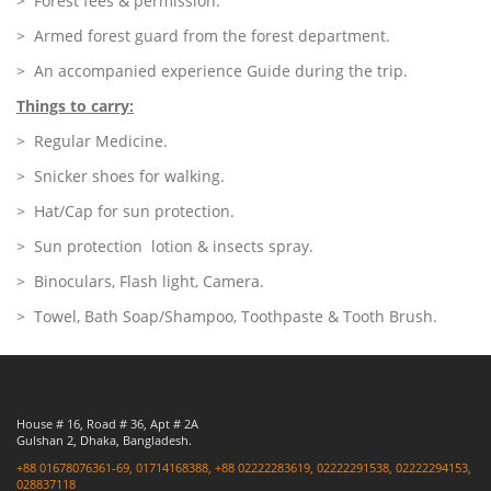
> Forest fees & permission.
> Armed forest guard from the forest department.
> An accompanied experience Guide during the trip.
Things to carry:
> Regular Medicine.
> Snicker shoes for walking.
> Hat/Cap for sun protection.
> Sun protection lotion & insects spray.
> Binoculars, Flash light, Camera.
> Towel, Bath Soap/Shampoo, Toothpaste & Tooth Brush.
House # 16, Road # 36, Apt # 2A
Gulshan 2, Dhaka, Bangladesh.
+88 01678076361-69, 01714168388, +88 02222283619, 02222291538, 02222294153,
028837118