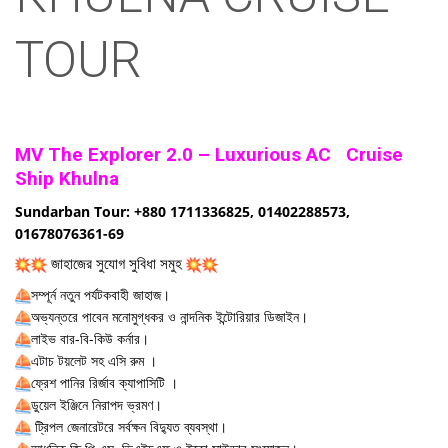
TOUR
MV The Explorer 2.0
– Luxurious AC
Cruise
Ship
Khulna
Sundarban Tour: +880 1711336825, 01402288573,
01678076361-69
জাহাজের সুযোগ সুবিধা সমুহ
সম্পূর্ন নতুন পর্যটকবাহী জাহাজ।
অভ্যন্তরে পাবেন মনোমুগ্ধকর ও নান্দনিক ইন্টোরিয়ার ডিজাইন।
লাইভ বার-বি-কিউ কর্নার।
এটাচ টয়লেট সহ এসি রুম ।
ফ্রেশ পানির রির্জাব ক্যাপাসিটি ।
ডুয়েল ইঞ্জিনে নিরাপদ ভ্রমণ।
ট্রিপল জেনারেটরে সর্বক্ষন বিদ্যুত ব্যবস্থা।