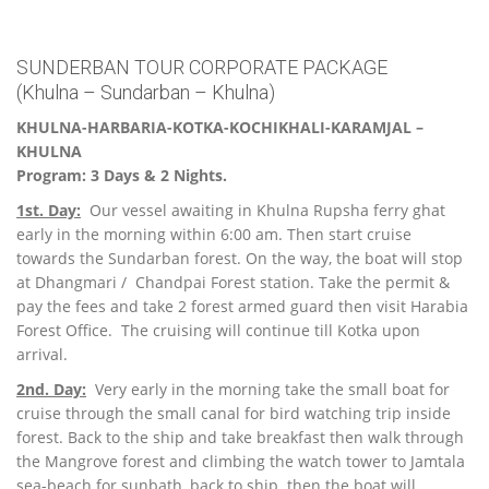
SUNDERBAN TOUR CORPORATE PACKAGE
(Khulna – Sundarban – Khulna)
KHULNA-HARBARIA-KOTKA-KOCHIKHALI-KARAMJAL –
KHULNA
Program: 3 Days & 2 Nights.
1st. Day:
Our vessel awaiting in Khulna Rupsha ferry ghat
early in the morning within 6:00 am. Then start cruise
towards the Sundarban forest. On the way, the boat will stop
at Dhangmari / Chandpai Forest station. Take the permit &
pay the fees and take 2 forest armed guard then visit Harabia
Forest Office. The cruising will continue till Kotka upon
arrival.
2nd. Day:
Very early in the morning take the small boat for
cruise through the small canal for bird watching trip inside
forest. Back to the ship and take breakfast then walk through
the Mangrove forest and climbing the watch tower to Jamtala
sea-beach for sunbath, back to ship then the boat will