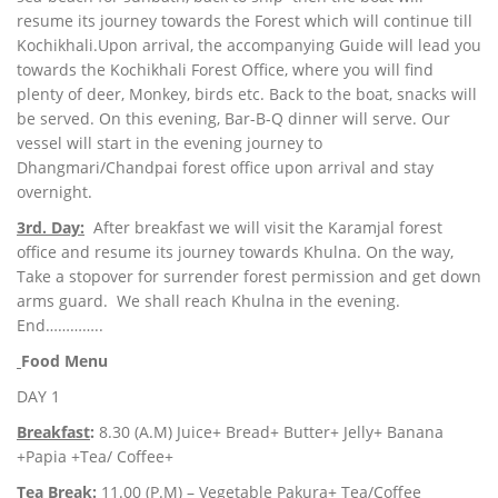
resume its journey towards the Forest which will continue till
Kochikhali.Upon arrival, the accompanying Guide will lead you
towards the Kochikhali Forest Office, where you will find
plenty of deer, Monkey, birds etc. Back to the boat, snacks will
be served. On this evening, Bar-B-Q dinner will serve. Our
vessel will start in the evening journey to
Dhangmari/Chandpai forest office upon arrival and stay
overnight.
3rd. Day:
After breakfast we will visit the Karamjal forest
office and resume its journey towards Khulna. On the way,
Take a stopover for surrender forest permission and get down
arms guard. We shall reach Khulna in the evening.
End…………..
Food Menu
DAY 1
Breakfast
:
8.30 (A.M) Juice+ Bread+ Butter+ Jelly+ Banana
+Papia +Tea/ Coffee+
Tea Break
:
11.00 (P.M) – Vegetable Pakura+ Tea/Coffee