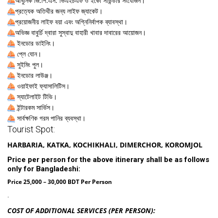
আধুনিক জি.পি.এস. ভিএইচএফ ও ইকো সাউন্ডার সংযোজন।
প্রত্যেক অতিথীর জন্য লাইফ জ্যাকেট।
প্রয়োজনীয় লাইফ বয়া এবং অগ্নিনির্বাপক ব্যাবস্থা।
অভিজ্ঞ বাবুর্চি দ্বারা সুস্বাদু বাহারী খাবার দাবারের আয়োজন।
ইনডোর ডাইনিং।
প্লে যোন।
সুইমিং পুল।
ইনডোর লাউঞ্জ।
ওয়াইফাই ফ্যাসালিটিস।
স্যাটেলাইট টিভি।
ইন্টারকম সার্ভিস।
সার্বক্ষণিক গরম পানির ব্যবস্থা।
Tourist Spot:
HARBARIA, KATKA, KOCHIKHALI, DIMERCHOR, KOROMJOL
Price per person for the above itinerary shall be as follows
only for Bangladeshi:
Price 25,000 – 30,000 BDT Per Person
.
COST OF ADDITIONAL SERVICES (PER PERSON):