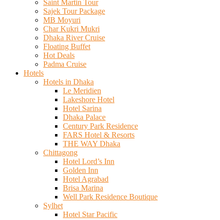
Saint Martin Tour
Sajek Tour Package
MB Moyuri
Char Kukri Mukri
Dhaka River Cruise
Floating Buffet
Hot Deals
Padma Cruise
Hotels
Hotels in Dhaka
Le Meridien
Lakeshore Hotel
Hotel Sarina
Dhaka Palace
Century Park Residence
FARS Hotel & Resorts
THE WAY Dhaka
Chittagong
Hotel Lord’s Inn
Golden Inn
Hotel Agrabad
Brisa Marina
Well Park Residence Boutique
Sylhet
Hotel Star Pacific