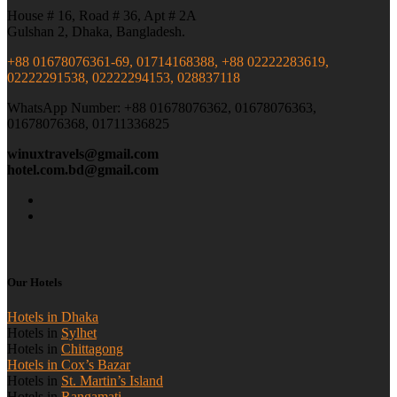
House # 16, Road # 36, Apt # 2A
Gulshan 2, Dhaka, Bangladesh.
+88 01678076361-69, 01714168388, +88 02222283619,
02222291538, 02222294153, 028837118
WhatsApp Number: +88 01678076362, 01678076363,
01678076368, 01711336825
winuxtravels@gmail.com
hotel.com.bd@gmail.com
Our Hotels
Hotels in Dhaka
Hotels in
Sylhet
Hotels in
Chittagong
Hotels in Cox’s Bazar
Hotels in
St. Martin’s Island
Hotels in
Rangamati