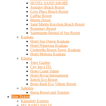
HOTEL SAND SHORE
Josnaloy Beach Resort
Love Place Beach Resort
LuiPaz Resort
Martin House
Saint Martin Kocchop Beach Resort
Rosemary Resort
Saintmartin Bengal of Sea Resort
Kuakata
Hotel Sea Queen Kuakata
Hotel Nilanjona Kuakata
Cinderella Resort Town, Kuakata
Hotel Mohona Kuakata
Khulna
Tiger Garden
City Inn LTD.
Hotel Castle Salam
Hotel Royal International
Iraboti Eco Resort
Bono Bash Eco Villege Resort
Satkhira
Barsa Resort and Tourism
Ship Tickets
Karnafuly Express
MV BARO AWLIA