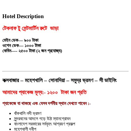
Hotel Description
টেকনাফ টু সেন্টমার্টিন রুটে ভাড়া
মেইন ডেক— ৯০০ টাকা
ওপেন ডেক— ১০০০ টাকা
কেবিন—- ২৫০০ টাকা (২ জন প্রযোজ্য)
কক্সবাজার – মহেশখালি – সোনাদিয়া – সমুদ্র ভ্রমণ – সী ডাইনিং
আমাদের প্যাকেজ মূল্য:- ১২০০ টাকা জন প্রতি
প্যাকেজে যা থাকছে এবং যেসব দর্শনীয় স্থান দেখতে পাবেন :-
বাঁকখালি নদী ভ্রমণ
সুন্দরবনের আদলে গড়ে উঠা ম্যানগ্রোবন
বাংলাদেশ সরকারের সর্ববৃহৎ আশ্রয়ণ প্রকল্প
মহেশখালী দ্বীপ