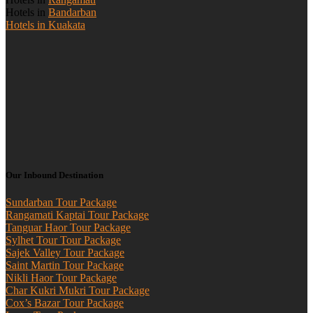
Hotels in
Bandarban
Hotels in Kuakata
Our Inbound Destination
Sundarban Tour Package
Rangamati Kaptai Tour Package
Tanguar Haor Tour Package
Sylhet Tour Tour Package
Sajek Valley Tour Package
Saint Martin Tour Package
Nikli Haor Tour Package
Char Kukri Mukri Tour Package
Cox’s Bazar Tour Package