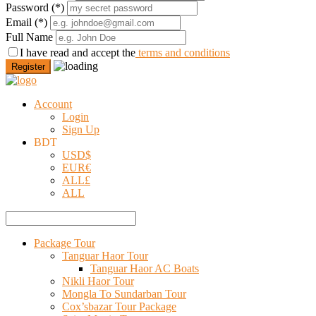
Password
(*)
Email
(*)
Full Name
I have read and accept the
terms and conditions
Register
Account
Login
Sign Up
BDT
USD
$
EUR
€
ALL
£
ALL
Package Tour
Tanguar Haor Tour
Tanguar Haor AC Boats
Nikli Haor Tour
Mongla To Sundarban Tour
Cox’sbazar Tour Package