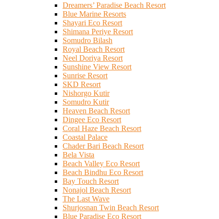
Dreamers’ Paradise Beach Resort
Blue Marine Resorts
Shayari Eco Resort
Shimana Periye Resort
Somudro Bilash
Royal Beach Resort
Neel Doriya Resort
Sunshine View Resort
Sunrise Resort
SKD Resort
Nishorgo Kutir
Somudro Kutir
Heaven Beach Resort
Dingee Eco Resort
Coral Haze Beach Resort
Coastal Palace
Chader Bari Beach Resort
Bela Vista
Beach Valley Eco Resort
Beach Bindhu Eco Resort
Bay Touch Resort
Nonajol Beach Resort
The Last Wave
Shurjosnan Twin Beach Resort
Blue Paradise Eco Resort