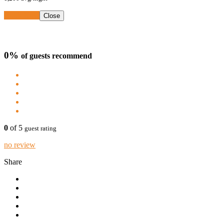
Book Now
Close
0%
of guests recommend
0
of 5
guest rating
no review
Share