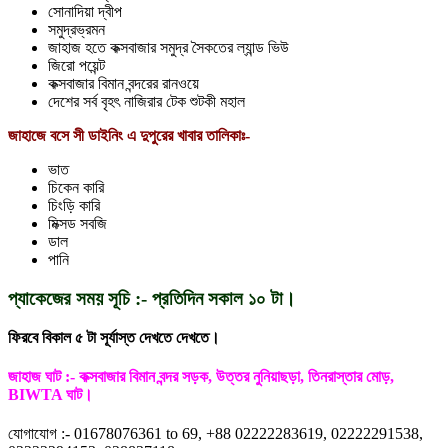
সোনাদিয়া দ্বীপ
সমুদ্রভ্রমন
জাহাজ হতে কক্সবাজার সমুদ্র সৈকতের ল্যান্ড ভিউ
জিরো পয়েন্ট
কক্সবাজার বিমান বন্দরের রানওয়ে
দেশের সর্ব বৃহৎ নাজিরার টেক শুটকী মহাল
জাহাজে বসে সী ডাইনিং এ দুপুরের খাবার তালিকাঃ-
ভাত
চিকেন কারি
চিংড়ি কারি
মিক্সড সবজি
ডাল
পানি
প্যাকেজের সময় সূচি :- প্রতিদিন সকাল ১০ টা।
ফিরবে বিকাল ৫ টা সূর্যাস্ত দেখতে দেখতে।
জাহাজ ঘাট :- কক্সবাজার বিমান বন্দর সড়ক, উত্তর নুনিয়াছড়া, তিনরাস্তার মোড়,
BIWTA ঘাট।
যোগাযোগ :- 01678076361 to 69, +88 02222283619, 02222291538,