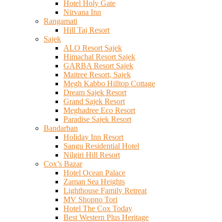
Hotel Holy Gate
Nirvana Inn
Rangamati
Hill Taj Resort
Sajek
ALO Resort Sajek
Himachal Resort Sajek
GARBA Resort Sajek
Maitree Resort, Sajek
Megh Kabbo Hilltop Cottage
Dream Sajek Resort
Grand Sajek Resort
Meghadree Eco Resort
Paradise Sajek Resort
Bandarban
Holiday Inn Resort
Sangu Residential Hotel
Nilgiri Hill Resort
Cox’s Bazar
Hotel Ocean Palace
Zaman Sea Heights
Lighthouse Family Retreat
MV Shopno Tori
Hotel The Cox Today
Best Western Plus Heritage