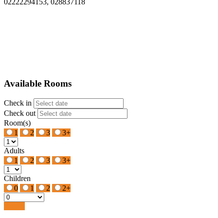
02222294153, 028837118
Available Rooms
Check in
Check out
Room(s)
1
2
3
3+
Adults
1
2
3
3+
Children
0
1
2
2+
Search