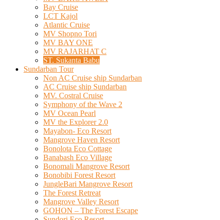
Bay Cruise
LCT Kajol
Atlantic Cruise
MV Shopno Tori
MV BAY ONE
MV RAJARHAT C
ST. Sukanta Babu
Sundarban Tour
Non AC Cruise ship Sundarban
AC Cruise ship Sundarban
MV. Costral Cruise
Symphony of the Wave 2
MV Ocean Pearl
MV the Explorer 2.0
Mayabon- Eco Resort
Mangrove Haven Resort
Bonolota Eco Cottage
Banabash Eco Village
Bonomali Mangrove Resort
Bonobibi Forest Resort
JungleBari Mangrove Resort
The Forest Retreat
Mangrove Valley Resort
GOHON – The Forest Escape
Sundori Eco Resort